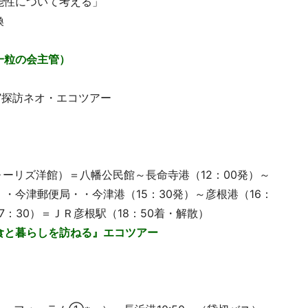
性について考える」
換
一粒の会主管）
”探訪ネオ・エコツアー
ォーリズ洋館）＝八幡公民館～長命寺港（12：00発）～
・今津郵便局・・今津港（15：30発）～彦根港（16：
7：30）＝ＪＲ彦根駅（18：50着・解散）
食と暮らしを訪ねる』エコツアー