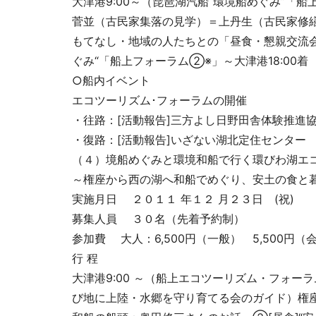
大津港9:00～（琵琶湖汽船“環境船めぐみ”「船
菅並（古民家集落の見学）＝上丹生（古民家修繕
もてなし・地域の人たちとの「昼食・懇親交流会」）
ぐみ“「船上フォーラム②※」～大津港18:00着
○船内イベント
エコツーリズム･フォーラムの開催
・往路：[活動報告]三方よし日野田舎体験
・復路：[活動報告]いざない湖北定住セ
（４）境船めぐみと環境和船で行
～権座から西の湖へ和船でめぐり、安土の食と暮
実施月日 ２０１１ 年１２ 月２３日 (祝)
募集人員 ３０名（先着予約制）
参加費 大人：6,500円（一般） 5,500円（
行 程
大津港9:00 ～（船上エコツーリズム・フォ
び地に上陸・水郷を守り育てる会のガイド）権