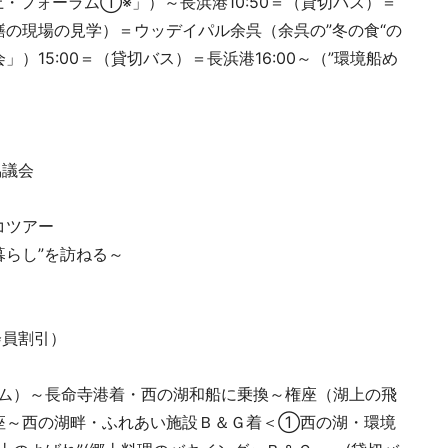
上・フォーラム①※」）～長浜港10:50＝（貸切バス）＝
の現場の見学）＝ウッデイパル余呉（余呉の”冬の食“の
15:00＝（貸切バス）＝長浜港16:00～（”環境船め
推進協議会
ンター
く環びわ湖エコツアー
らし”を訪ねる～
会員割引）
ーラム）～長命寺港着・西の湖和船に乗換～権座（湖上の飛
座～西の湖畔・ふれあい施設Ｂ＆Ｇ着＜①西の湖・環境