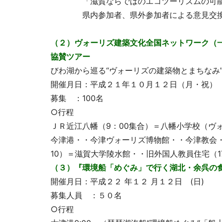
「滋賀ならではのエコツーリズムの可能
県内参加者、県外参加者による意見交
（２）ヴォーリズ建築文化全国ネットワーク（
協賛ツアー
びわ湖から巡る“ヴォーリズの建築物とまちなみ
開催月日：平成２１年１０月１２日（月・祝）
募集 ：100名
○行程
ＪＲ近江八幡（9：00集合）＝八幡小学校（ヴ
今津港・・今津ヴォーリズ博物館・・今津教会・
10）＝滋賀大学陵水館・・旧外国人教員住宅（1
（３）『環境船「めぐみ」で行く湖北・余呉の
開催月日：平成２２ 年１２ 月１２日 (日)
募集人員 ：５０名
○行程