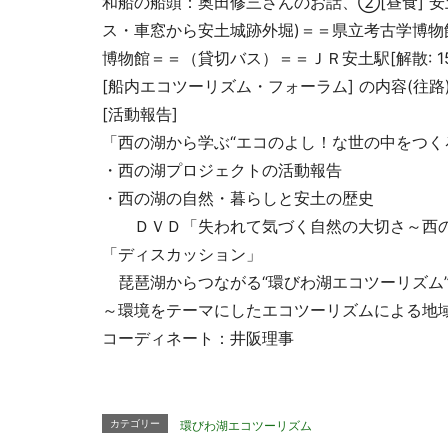
和船の船頭：奥田修三さんのお話、②[昼食]“安
ス・車窓から安土城跡外堀)＝＝県立考古学博物
博物館＝＝（貸切バス）＝＝ＪＲ安土駅[解散: 15
[船内エコツーリズム・フォーラム] の内容(往路
[活動報告]
「西の湖から学ぶ“エコのよし！な世の中をつく
・西の湖プロジェクトの活動報告
・西の湖の自然・暮らしと安土の歴史
ＤＶＤ「失われて気づく自然の大切さ～西の
「ディスカッション」
琵琶湖からつながる“環びわ湖エコツーリズム
～環境をテーマにしたエコツーリズムによる
コーディネート：井阪理事
カテゴリー
環びわ湖エコツーリズム