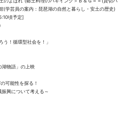
土のよばれ”(郷土料理のバキイング＞Ｂ＆Ｇ＝＝(貸切バ
館(学芸員の案内：琵琶湖の自然と暮らし・安土の歴史)
:10頃予定]
)
ろう！循環型社会を！」
湖物語」の上映
”の可能性を探る！
地域振興について考える～