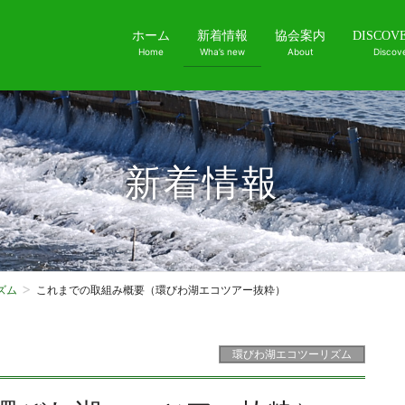
ホーム
新着情報
協会案内
DISCOV
Home
Wha’s new
About
Discov
新着情報
ズム
これまでの取組み概要（環びわ湖エコツアー抜粋）
環びわ湖エコツーリズム