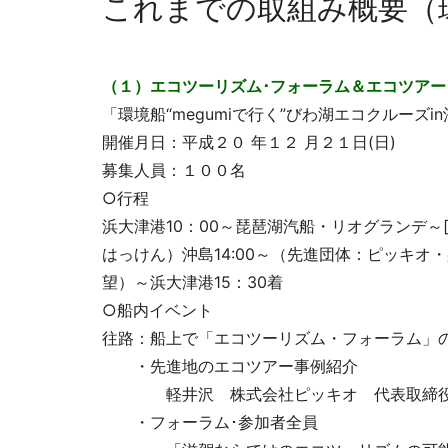
これまでの取組み概要（
（１）エコツーリズム･フォーラム＆エコツアー
「環境船“megumiで行く”びわ湖エコクルーズi
開催月日：平成２０ 年１２ 月２１日(日)
募集人員：１００名
○行程
浜大津港10：00～琵琶湖汽船・リオグランデ～[
はっけん）沖島14:00～（先進団体：ピッキ
望）～浜大津港15：30着
○船内イベント
往路：船上で「エコツーリズム・フォーラム」
・先進地のエコツアー事例紹介
軽井沢 株式会社ピッキオ 代表取締役
・フォーラム･参加者全員